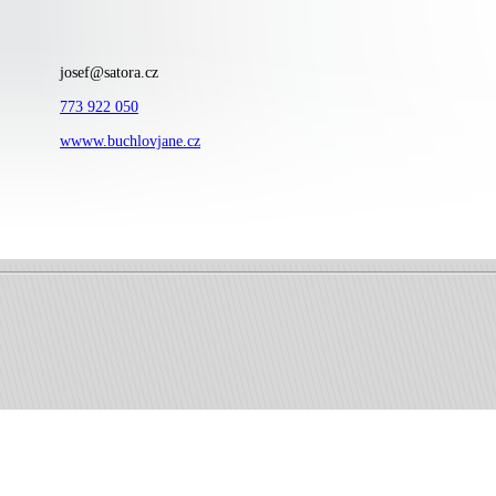
josef@satora.cz
773 922 050
wwww.buchlovjane.cz