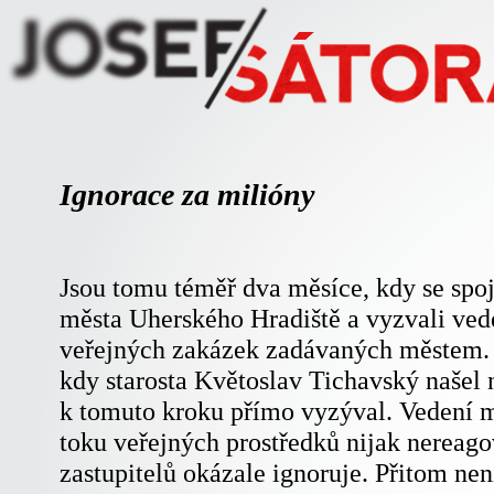
Ignorace za milióny
Jsou tomu téměř dva měsíce, kdy se spoji
města Uherského Hradiště a vyzvali ved
veřejných zakázek zadávaných městem. 
kdy starosta Květoslav Tichavský našel n
k tomuto kroku přímo vyzýval. Vedení m
toku veřejných prostředků nijak nereago
zastupitelů okázale ignoruje. Přitom nen