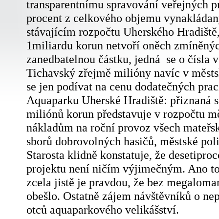
transparentnímu spravování veřejných pro
procent z celkového objemu vynakládaný
stávajícím rozpočtu Uherského Hradiště
1miliardu korun netvoří oněch zmíněných 
zanedbatelnou částku, jedná se o čísla 
Tichavský zřejmě milióny navíc v městs
se jen podívat na cenu dodatečných prac
Aquaparku Uherské Hradiště: přiznaná 
miliónů korun představuje v rozpočtu mě
nákladům na roční provoz všech mateřský
sborů dobrovolných hasičů, městské polic
Starosta klidně konstatuje, že desetipro
projektu není ničím výjimečným. Ano to
zcela jistě je pravdou, že bez megalom
obešlo. Ostatně zájem návštěvníků o nep
otců aquaparkového velikášství.