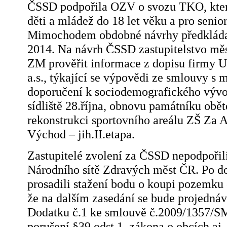
ČSSD podpořila OZV o svozu TKO, který
děti a mládež do 18 let věku a pro senio
Mimochodem obdobné návrhy předkládal
2014. Na návrh ČSSD zastupitelstvo měs
ZM prověřit informace z dopisu fir
a.s., týkající se výpovědi ze smlouvy s
doporučení k sociodemografického vývoj
sídliště 28.října, obnovu památníku oběte
rekonstrukci sportovního areálu ZŠ Za Al
Východ – jih.II.etapa.
Zastupitelé zvolení za ČSSD nepodpořil
Národního sítě Zdravých měst ČR. Po do
prosadili stažení bodu o koupi pozemku
že na dalším zasedání se bude projednáva
Dodatku č.1 ke smlouvě č.2009/1357/S
porušení §39 odst.1, zákona o obcích aj.