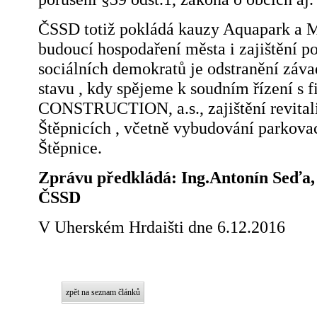
ČSSD totiž pokládá kauzy Aquapark a
budoucí hospodaření města i zajištění p
sociálních demokratů je odstranění záva
stavu , kdy spějeme k soudním řízení 
CONSTRUCTION, a.s., zajištění revital
Štěpnicích , včetně vybudování parkovac
Štěpnice.
Zprávu předkládá: Ing.Antonín Seďa,
ČSSD
V Uherském Hrdaišti dne 6.12.2016
zpět na seznam článků