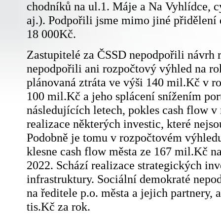
chodníků na ul.1. Máje a Na Vyhlídce, 
aj.). Podpořili jsme mimo jiné přidělení
18 000Kč.
Zastupitelé za ČSSD nepodpořili návrh 
nepodpořili ani rozpočtový výhled na r
plánovaná ztráta ve výši 140 mil.Kč v ro
100 mil.Kč a jeho splácení snížením por
následujících letech, pokles cash flow v
realizace některých investic, které nejs
Podobně je tomu v rozpočtovém výhledu
klesne cash flow města ze 167 mil.Kč n
2022. Schází realizace strategických in
infrastruktury. Sociální demokraté nepod
na ředitele p.o. města a jejich partnery,
tis.Kč za rok.