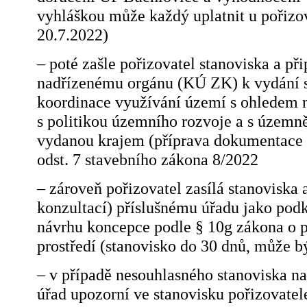
vyhláškou může každý uplatnit u pořizo
20.7.2022)
– poté zašle pořizovatel stanoviska a p
nadřízenému orgánu (KÚ ZK) k vydání st
koordinace využívání území s ohledem n
s politikou územního rozvoje a s územn
vydanou krajem (příprava dokumentace +
odst. 7 stavebního zákona 8/2022
– zároveň pořizovatel zasílá stanoviska
konzultací) příslušnému úřadu jako podk
návrhu koncepce podle § 10g zákona o p
prostředí (stanovisko do 30 dnů, může b
– v případě nesouhlasného stanoviska n
úřad upozorní ve stanovisku pořizovatele