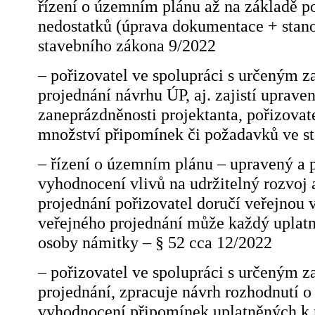
řízení o územním plánu až na základě p
nedostatků (úprava dokumentace + stanov
stavebního zákona 9/2022
– pořizovatel ve spolupráci s určeným z
projednání návrhu ÚP, aj. zajistí uprave
zaneprázdněnosti projektanta, pořizovate
množství připomínek či požadavků ve st
– řízení o územním plánu – upravený a 
vyhodnocení vlivů na udržitelný rozvoj
projednání pořizovatel doručí veřejnou 
veřejného projednání může každý uplatn
osoby námitky – § 52 cca 12/2022
– pořizovatel ve spolupráci s určeným z
projednání, zpracuje návrh rozhodnutí o
vyhodnocení připomínek uplatněných k 