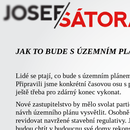
JAK TO BUDE S ÚZEMNÍM P
Lidé se ptají, co bude s územním pláne
Připravili jsme konkrétní časovou osu s
ještě třeba pro zdárný konec vykonat.
Nové zastupitelstvo by mělo svolat parti
návrh územního plánu vysvětlit. Osobně 
revidovat navržené stavební regulativy. 
budou chtít v budoucnu své domy rekons