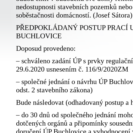
nedostupnosti stavebních pozemků nebo 
soběstačnosti domácností. (Josef Sátora)
PŘEDPOKLÁDANÝ POSTUP PRACÍ 
BUCHLOVICE
Doposud provedeno:
– schváleno zadání ÚP s prvky regulačn
29.6.2020 usnesením č. 116/9/2020ZM
– společné jednání o návrhu ÚP Buchlovi
odst. 2 stavebního zákona)
Bude následovat (odhadovaný postup a
– do 30 dnů od společného jednání moho
dotčených orgánů a připomínky sousední
doručení ÚP Buchlovice a vyhodnocení 