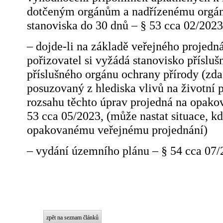
dotčeným orgánům a nadřízenému orgánu
stanoviska do 30 dnů – § 53 cca 02/2023
– dojde-li na základě veřejného projedn
pořizovatel si vyžádá stanovisko přísluš
příslušného orgánu ochrany přírody (zd
posuzovaný z hlediska vlivů na životní 
rozsahu těchto úprav projedná na opak
53 cca 05/2023, (může nastat situace, k
opakovanému veřejnému projednání)
– vydání územního plánu – § 54 cca 07
zpět na seznam článků